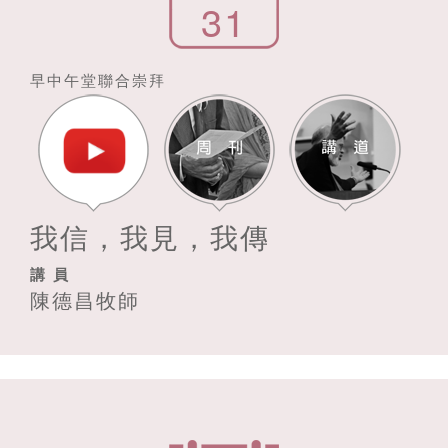
31
早中午堂聯合崇拜
我信，我見，我傳
講 員
陳德昌牧師