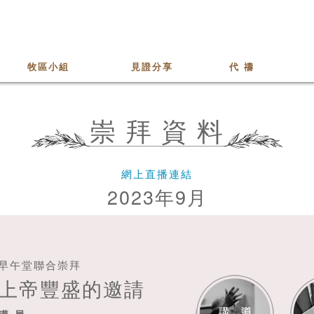
牧區小組
見證分享
代 禱
少青牧區
崇 拜 資 料
家成牧區
長青牧區
網上直播連結
2023年9月
早午堂聯合崇拜
上帝豐盛的邀請