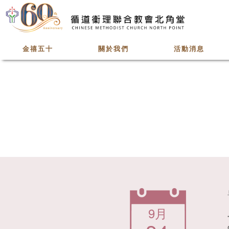
Skip to main content
金禧五十
關於我們
活動消息
9月