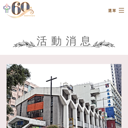
Skip to main content
選單
金禧五十
活 動 消 息
關於我們
活動消息
牧區小組
見證分享
代 禱
講道與周刊
照片與影片
聯絡我們