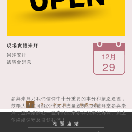
現場實體崇拜
12月
崇拜安排
29
總議會消息
參與崇拜乃我們信仰中十分重要的本分和蒙恩途徑，
Pages
1
2
下一頁 ›
最後一頁 »
鼓勵大家在可能的情況下盡量親身回到禮拜堂參與崇
拜，並繼續關心一些未能回來參與的弟兄姊妹。願上
帝繼續保守及引領我們！
相 關 連 結