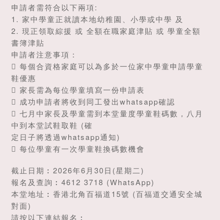
申請者需符合以下兩項:
1. 家中學童正就讀本地幼稚園、小學或中學 及
2. 現正領取綜援 或 全額在職家庭津貼 或 學童全額
書簿津貼
申請者注意事項：
 每個合資格家庭可以為多於一位家中學童申請學童
鞋優惠
 家長需為每位學童填寫一份申請表
 成功申請者將收到同工發出whatsapp確認
 七月中家長及學童需到本堂量度學童鞋碼數，八月
中到本堂試鞋取鞋 (確
定日子將透過whatsapp通知)
 每位學童有一次學童鞋換碼數機會
截止日期︰2026年6月30日(星期二)
報名及查詢︰4612 3718 (WhatsApp)
本堂地址︰香港北角百福道15號 (百福道交通安全城
對面)
請按以下連結報名︰