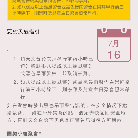
惡劣天氣指引
7月
.
16
.
如天文台於崇拜舉行前兩小時已
預告將懸掛八號或以上颱風警告
或黑色暴雨警告，即取消崇拜。
如八號或以上颱風警告或黑色暴雨警告在崇拜舉
行前三小時除下，則崇拜及兒童主日聚會照常舉
行。
如在聚會時發出黑色暴雨警告訊號，在安全情况下繼
續聚會。 如在戶外聚會的話，必須盡快返回安全地
方，直到天文台除下黑色暴雨警告訊號後方可解散。
團契小組聚會
#