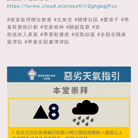
https://forms.cloud.microsoft/r/2ghgbgjFcv
#循道衞理聯合教會 #北角堂 #關懷社區 #愛孩子 #學
童鞋贊助計劃 #管家精神 #關顧貧窮 #資
助低收入家庭 #學童鞋優惠 #領取綜援 #全額在職家
庭津貼 #學童全額書簿津貼