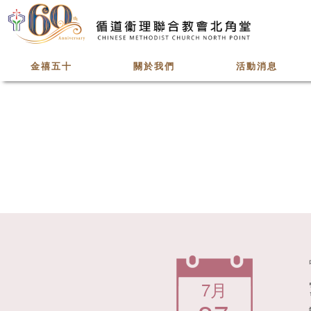
Skip to main content
金禧五十
關於我們
活動消息
7月