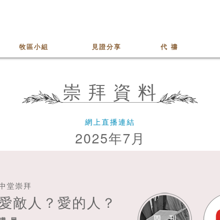
牧區小組
見證分享
代 禱
少青牧區
崇 拜 資 料
家成牧區
長青牧區
網上直播連結
2025年7月
中堂崇拜
愛敵人？愛的人？