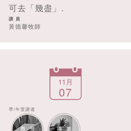
可去「幾盡」.
講 員
黃德馨牧師
11月
07
早/午堂講道