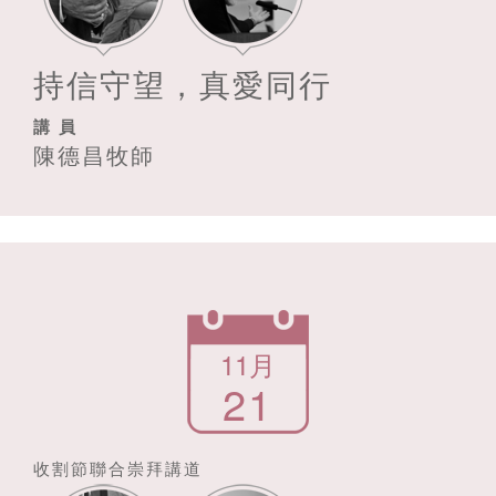
持信守望，真愛同行
講 員
陳德昌牧師
11月
21
收割節聯合崇拜講道