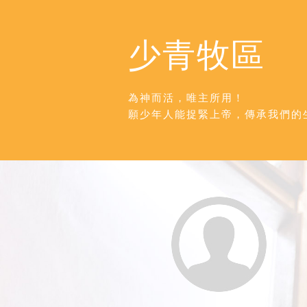
少青牧區
為神而活，唯主所用！
願少年人能捉緊上帝，傳承我們的