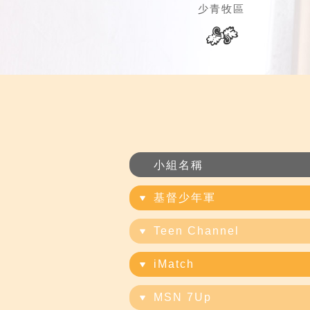
少青牧區
小組名稱
基督少年軍
Teen Channel
iMatch
MSN 7Up