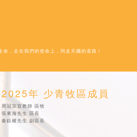
生命，走在我們的使命上，同走天國的道路！
2025年 少青牧區成員
周冠宗宣教師 區牧
張東海先生 區長
秦鈺權先生 副區長