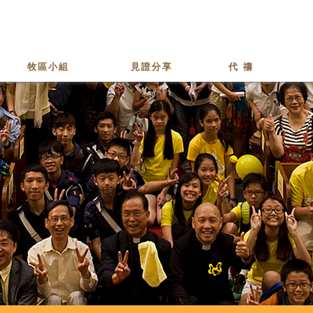
牧區小組
見證分享
代 禱
少青牧區
家成牧區
長青牧區