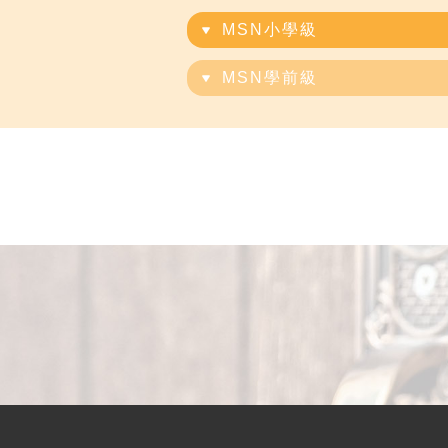
MSN小學級
MSN學前級