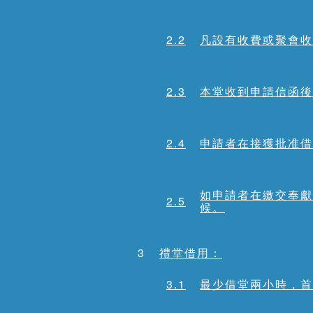
2.2
凡設有收費或聚會收
2.3
本堂收到申請信函後
2.4
申請者在接獲批准借
如申請者在繳交奉獻
2.5
候。
3
禮堂借用：
3.1
最少借堂兩小時，首