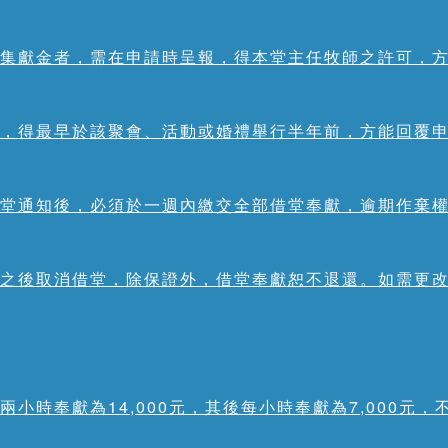
集獻金者，需在申請時呈報，得本堂主任牧師之許可，
，得最早於該聚會、活動或婚禮舉行半年前，方能回覆
堂通知後，必須於一週內繳交全部借堂奉獻，逾期作棄
之後取消借堂，除保證外，借堂奉獻恕不退還。如需更
兩小時奉獻為14,000元，其後每小時奉獻為7,000元