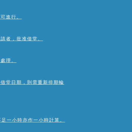
方可進行。
申請者，批准借堂。
權處理。
改借堂日期，則需重新排期輪
，不足一小時亦作一小時計算。