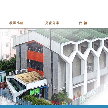
牧區小組
見證分享
代 禱
少青牧區
家成牧區
長青牧區