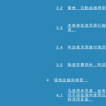
3.2
聚會、活動或婚禮舉
本會會友借堂舉行婚
3.3
算。
3.4
申請者另需繳付保證
3.5
除借堂費用外，申請
4
場地設施與佈置：
凡借用本堂者，如有
4.1
但不得在場內使用任
時清理妥當。