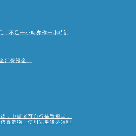
0元，不足一小時亦作一小時計
還全部保證金。
意後，申請者可自行佈置禮堂，
地佈置飾物，使用完畢後必須即