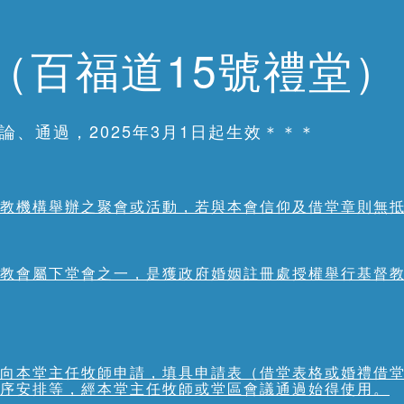
則（百福道15號禮堂）
討論、通過，2025年3月1日起生效＊＊＊
教機構舉辦之聚會或活動，若與本會信仰及借堂章則無
教會屬下堂會之一，是獲政府婚姻註冊處授權舉行基督
向本堂主任牧師申請，填具申請表（借堂表格或婚禮借
序安排等，經本堂主任牧師或堂區會議通過始得使用。