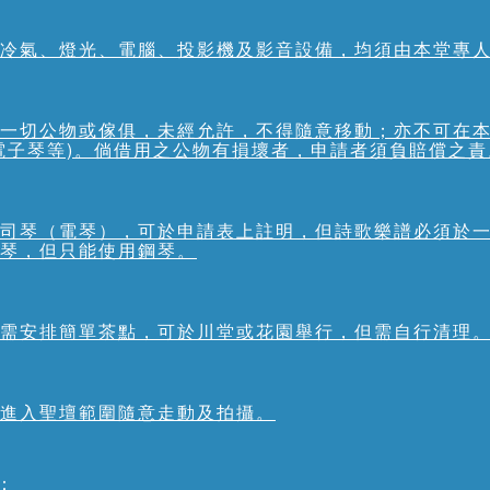
冷氣、燈光、電腦、投影機及影音設備，均須由本堂專
一切公物或傢俱，未經允許，不得隨意移動；亦不可在
電子琴等)。倘借用之公物有損壞者，申請者須負賠償之責
司琴（電琴），可於申請表上註明，但詩歌樂譜必須於
琴，但只能使用鋼琴。
需安排簡單茶點，可於川堂或花園舉行，但需自行清理
進入聖壇範圍隨意走動及拍攝。
：