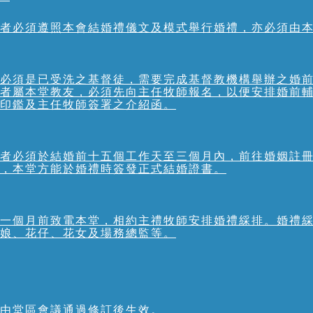
者必須遵照本會結婚禮儀文及模式舉行婚禮，亦必須由
必須是已受洗之基督徒，需要完成基督教機構舉辦之婚
者屬本堂教友，必須先向主任牧師報名，以便安排婚前
印鑑及主任牧師簽署之介紹函。
者必須於結婚前十五個工作天至三個月內，前往婚姻註
，本堂方能於婚禮時簽發正式結婚證書。
一個月前致電本堂，相約主禮牧師安排婚禮綵排。婚禮
娘、花仔、花女及場務總監等。
由堂區會議通過修訂後生效。