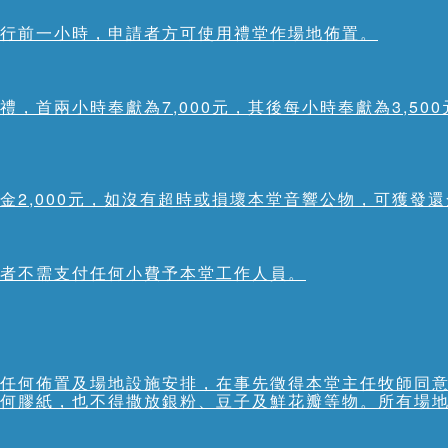
行前一小時，申請者方可使用禮堂作場地佈置。
禮，首兩小時奉獻為7,000元，其後每小時奉獻為3,50
金2,000元，如沒有超時或損壞本堂音響公物，可獲發
者不需支付任何小費予本堂工作人員。
任何佈置及場地設施安排，在事先徵得本堂主任牧師同
何膠紙，也不得撒放銀粉、豆子及鮮花瓣等物。所有場