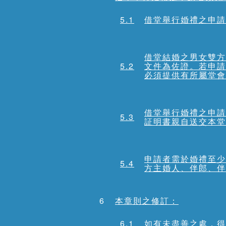
5.1
借堂舉行婚禮之申請
借堂結婚之男女雙方
5.2
文件為佐證。若申請
必須提供有所屬堂會
借堂舉行婚禮之申請
5.3
証明書親自送交本堂
申請者需於婚禮至少
5.4
方主婚人、伴郎、伴
6
本章則之修訂：
6.1
如有未盡善之處，得