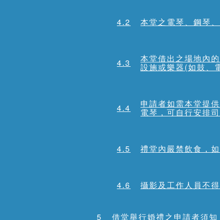
4.2
本堂之電琴、鋼琴、
本堂借出之場地內的
4.3
設施或樂器(如鼓、
申請者如需本堂提供
4.4
電琴，可自行安排司
4.5
禮堂內嚴禁飲食，如
4.6
攝影及工作人員不得
5
借堂舉行婚禮之申請者須知