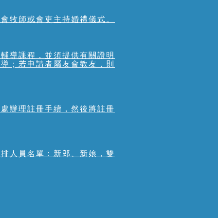
本會牧師或會吏主持婚禮儀式。
前輔導課程，並須提供有關證明
輔導；若申請者屬友會教友，則
冊處辦理註冊手續，然後將註冊
綵排人員名單：新郎、新娘，雙